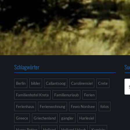
Schlagwörter
Su
Su
Berlin
bilder
Callantsoog
Carolinensiel
Crete
na
Familienhotel Kreta
Familienurlaub
Ferien
Ferienhaus
Ferienwohnung
Fewo Nordsee
fotos
Greece
Griechenland
gängler
Harlesiel
Harry Potter
Holland
Holland Urlaub
Kumköy