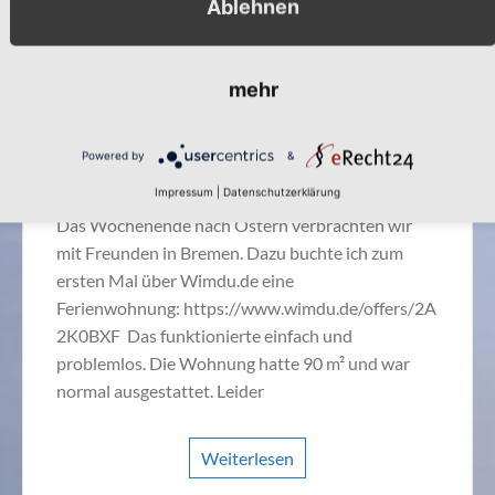
Ablehnen
mehr
29. April 2017
Ronny Gängler
Kurztrips
Unser Städtetrip nach Bremen im
April
Powered by
&
Impressum
|
Datenschutzerklärung
Das Wochenende nach Ostern verbrachten wir
mit Freunden in Bremen. Dazu buchte ich zum
ersten Mal über Wimdu.de eine
Ferienwohnung: https://www.wimdu.de/offers/2A
2K0BXF Das funktionierte einfach und
problemlos. Die Wohnung hatte 90 m² und war
normal ausgestattet. Leider
Weiterlesen