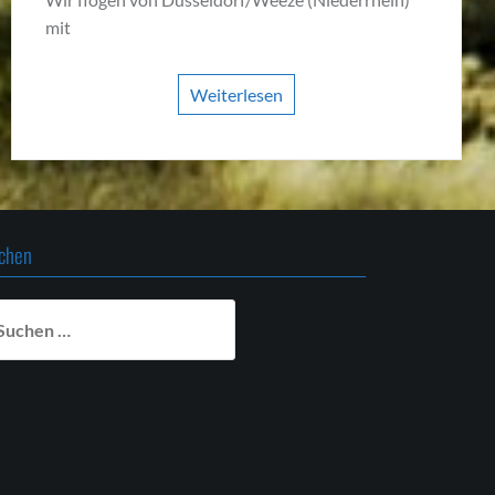
mit
Weiterlesen
chen
chen
ch: