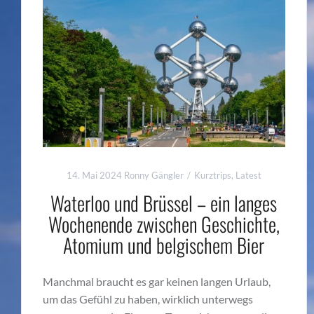
14. Mai 2024
Ronny Gängler
Kurztrips
,
Latest
Waterloo und Brüssel – ein langes
Wochenende zwischen Geschichte,
Atomium und belgischem Bier
Manchmal braucht es gar keinen langen Urlaub,
um das Gefühl zu haben, wirklich unterwegs