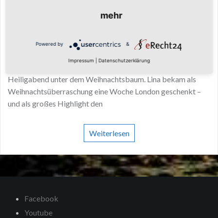
Weihnachtsüberraschung zwischen Tower
Bridge, Harry Potter und 20.000 Schritten am
mehr
Tag
Powered by
&
Manchmal beginnt eine Reise nicht erst am Flughafen,
Impressum
|
Datenschutzerklärung
sondern schon viel früher. Bei uns begann London an
Heiligabend unter dem Weihnachtsbaum. Lina bekam als
Weihnachtsüberraschung eine Woche London geschenkt –
und als großes Highlight den
Weiterlesen
Facebook
Youtube