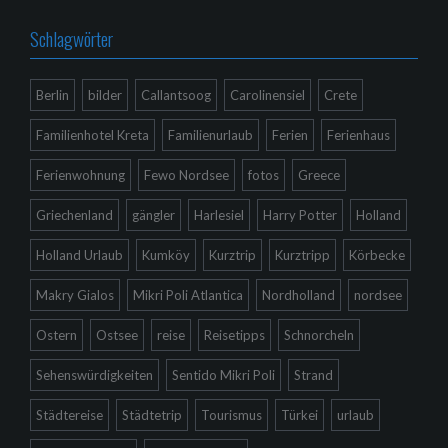
Schlagwörter
Berlin
bilder
Callantsoog
Carolinensiel
Crete
Familienhotel Kreta
Familienurlaub
Ferien
Ferienhaus
Ferienwohnung
Fewo Nordsee
fotos
Greece
Griechenland
gängler
Harlesiel
Harry Potter
Holland
Holland Urlaub
Kumköy
Kurztrip
Kurztripp
Körbecke
Makry Gialos
Mikri Poli Atlantica
Nordholland
nordsee
Ostern
Ostsee
reise
Reisetipps
Schnorcheln
Sehenswürdigkeiten
Sentido Mikri Poli
Strand
Städtereise
Städtetrip
Tourismus
Türkei
urlaub