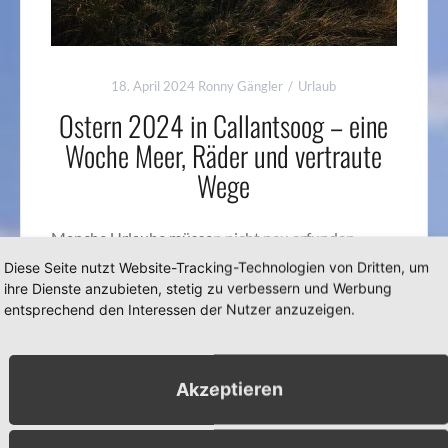
18. April 2024
Ronny Gängler
Urlaub
Ostern 2024 in Callantsoog – eine
Woche Meer, Räder und vertraute
Wege
Manche Urlaube müssen nicht neu erfunden
werden. Es gibt Orte, an die fährt man nicht, weil
Diese Seite nutzt Website-Tracking-Technologien von Dritten, um
man dort noch möglichst viel entdecken muss,
ihre Dienste anzubieten, stetig zu verbessern und Werbung
entsprechend den Interessen der Nutzer anzuzeigen.
sondern weil man weiß, dass es einem dort gut
geht. Callantsoog ist
Akzeptieren
Weiterlesen