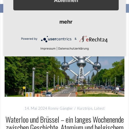
Ablehnen
mehr
Powered by
&
Impressum
|
Datenschutzerklärung
14. Mai 2024
Ronny Gängler
Kurztrips
,
Latest
Waterloo und Brüssel – ein langes Wochenende
zwischen Geschichte, Atomium und belgischem