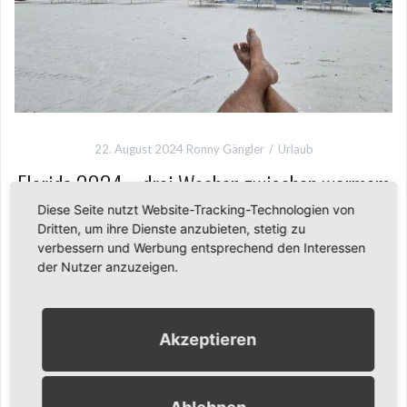
22. August 2024
Ronny Gängler
Urlaub
Florida 2024 – drei Wochen zwischen warmem
Wasser, langen Straßen und großen Momenten
Diese Seite nutzt Website-Tracking-Technologien von
Dritten, um ihre Dienste anzubieten, stetig zu
verbessern und Werbung entsprechend den Interessen
Manche Reisen beginnen nicht erst am Ziel, sondern schon
der Nutzer anzuzeigen.
mit dem Gefühl, dass man diesmal wirklich weit weg sein
wird. Florida war für uns so eine Reise. Drei Wochen USA,
drei Wochen Sommer, drei Wochen
Akzeptieren
Weiterlesen