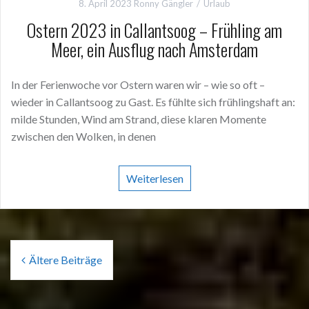
8. April 2023
Ronny Gängler
Urlaub
Ostern 2023 in Callantsoog – Frühling am
Meer, ein Ausflug nach Amsterdam
In der Ferienwoche vor Ostern waren wir – wie so oft –
wieder in Callantsoog zu Gast. Es fühlte sich frühlingshaft an:
milde Stunden, Wind am Strand, diese klaren Momente
zwischen den Wolken, in denen
Weiterlesen
Beitragsnavigation
Ältere Beiträge