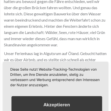
hatten uns bewusst gegen die Fähre entschieden, weil wir
über die großen Brücken fahren wollten. Und genau das
lohnte sich. Diese gewaltigen Bauwerke über dem Wasser
waren beeindruckend und machten die Weiterfahrt schon zu
einem eigenen Erlebnis. Hinter den Fenstern änderte sich
langsam die Landschaft: Wälder, Seen, rote Häuser, viel Grün
und immer wieder dieses Gefühl, dass man nun wirklich in
Skandinavien angekommen war.
Unser Ferienhaus lag in Algutsrum auf Öland. Gebucht hatten
wir es über Airbnb, und es stellte sich schnell als echter
Glücksgriff heraus. Das Haus war groß, der Garten ebenfalls,
Diese Seite nutzt Website-Tracking-Technologien von
es gab eine schöne Terrasse, ein riesiges Trampolin für Lina
Dritten, um ihre Dienste anzubieten, stetig zu
und sogar eine Wallbox für das Auto. Vielen Dank an dieser
verbessern und Werbung entsprechend den Interessen
Stelle auch noch einmal an Carla, unsere Vermieterin. Wir
der Nutzer anzuzeigen.
haben uns dort wirklich sehr wohlgefühlt.
Unsere Tage begannen meistens ganz unkompliziert. Aus
Akzeptieren
Bequemlichkeit gab es oft warmen Toast, bei gutem Wetter