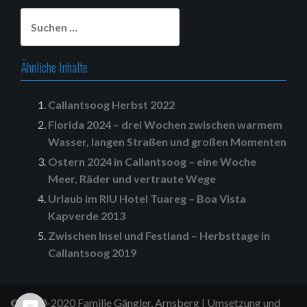
Suchen
nach:
Ähnliche Inhalte
Callantsoog Herbst 2022
Florida 2024 – drei Wochen zwischen warmem
Wasser, langen Straßen und großen Momenten
Ostern 2024 in Callantsoog – eine Woche
Meer, Räder und vertraute Wege
Urlaub im RIU Hotel Tuareg – Boa Vista
Kapverde 2013
Zwischen Insel und Festland – Herbsttage in
Callantsoog 2019
© 2000-2020 Familie Gängler, Arnsberg | Umsetzung und