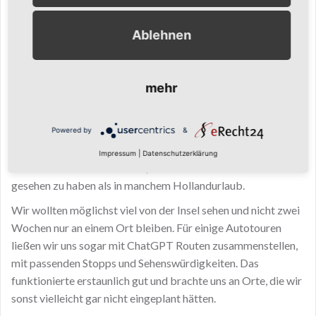
saßen wir gemeinsam draußen auf der Terrasse. Danach
wurde das Wetter geprüft und überlegt, was wir aus dem Tag
Ablehnen
machen wollten. Strand? Fahrradtour? Mit dem Auto über die
Insel? Irgendetwas ging eigentlich immer.
Öland gefiel uns vor allem wegen seiner Landschaft. Gelbe
mehr
Getreidefelder, grüne Wiesen und Wälder, das blaue Meer
und dazwischen immer wieder rote Häuser. Diese Farben
Powered by
&
begleiteten uns durch den ganzen Urlaub. Dazu kamen die
vielen Windmühlen, die einfach zur Insel gehören. Irgendwann
Impressum
|
Datenschutzerklärung
hatten wir fast den Eindruck, auf Öland mehr Windmühlen
gesehen zu haben als in manchem Hollandurlaub.
Wir wollten möglichst viel von der Insel sehen und nicht zwei
Wochen nur an einem Ort bleiben. Für einige Autotouren
ließen wir uns sogar mit ChatGPT Routen zusammenstellen,
mit passenden Stopps und Sehenswürdigkeiten. Das
funktionierte erstaunlich gut und brachte uns an Orte, die wir
sonst vielleicht gar nicht eingeplant hätten.