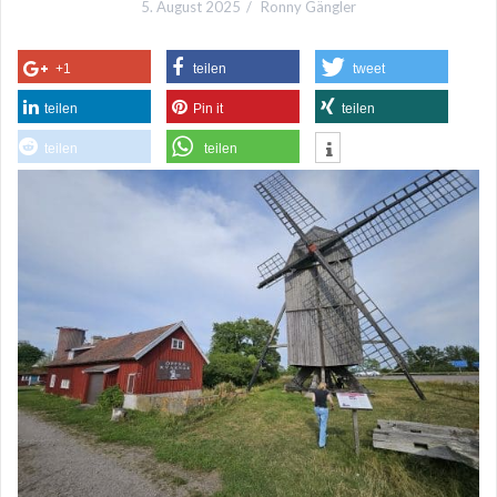
5. August 2025
Ronny Gängler
+1
teilen
tweet
teilen
Pin it
teilen
teilen
teilen