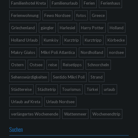
Familienhotel Kreta
Familienurlaub
Ferien
Ferienhaus
Ferienwohnung
Fewo Nordsee
fotos
Greece
Griechenland
gängler
Harlesiel
Harry Potter
Holland
Holland Urlaub
Kumköy
Kurztrip
Kurztripp
Körbecke
Makry Gialos
Mikri Poli Atlantica
Nordholland
nordsee
Ostern
Ostsee
reise
Reisetipps
Schnorcheln
Sehenswürdigkeiten
Sentido Mikri Poli
Strand
Städtereise
Städtetrip
Tourismus
Türkei
urlaub
Urlaub auf Kreta
Urlaub Nordsee
verlängertes Wochenende
Wattenmeer
Wochenendtrip
Suchen