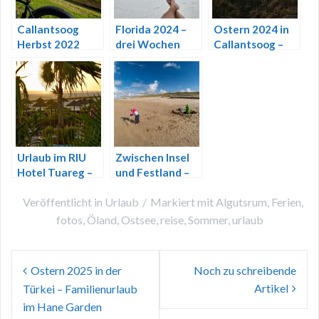
Callantsoog
Florida 2024 –
Ostern 2024 in
Herbst 2022
drei Wochen
Callantsoog –
zwischen
eine Woche
warmem
Meer, Räder und
Wasser, langen
vertraute Wege
Straßen und
großen
Momenten
Urlaub im RIU
Zwischen Insel
Hotel Tuareg –
und Festland –
Boa Vista
Herbsttage in
Veröffentlicht in
Urlaub
Markiert mit
Algutsrum
,
Ferien
,
Kapverde 2013
Callantsoog
2019
fotos
,
Öland
,
Ostsee
,
reise
,
Sommer
,
urlaub
Beitragsnavigation
Ostern 2025 in der
Noch zu schreibende
Artikel
Türkei – Familienurlaub
im Hane Garden