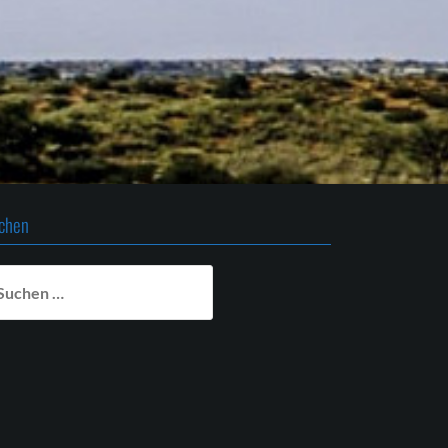
chen
chen
ch: