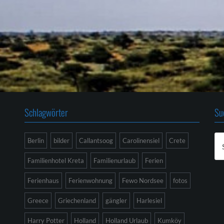
Schlagwörter
Su
Su
Berlin
bilder
Callantsoog
Carolinensiel
Crete
na
Familienhotel Kreta
Familienurlaub
Ferien
Ferienhaus
Ferienwohnung
Fewo Nordsee
fotos
Greece
Griechenland
gängler
Harlesiel
Harry Potter
Holland
Holland Urlaub
Kumköy