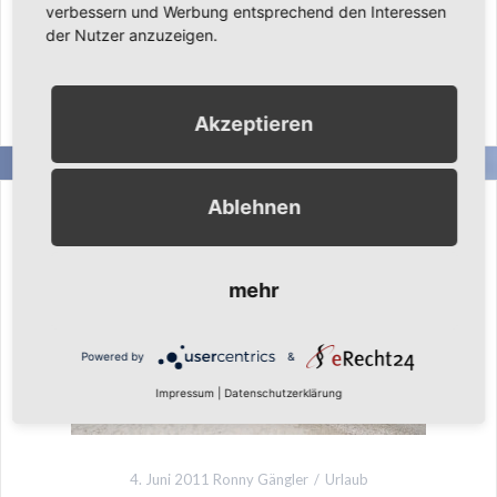
und die Kinder und wir hatten viel Spaß! Hotel und
verbessern und Werbung entsprechend den Interessen
Umgebung haben wir
der Nutzer anzuzeigen.
Weiterlesen
Akzeptieren
Ablehnen
mehr
Powered by
&
Impressum
|
Datenschutzerklärung
4. Juni 2011
Ronny Gängler
Urlaub