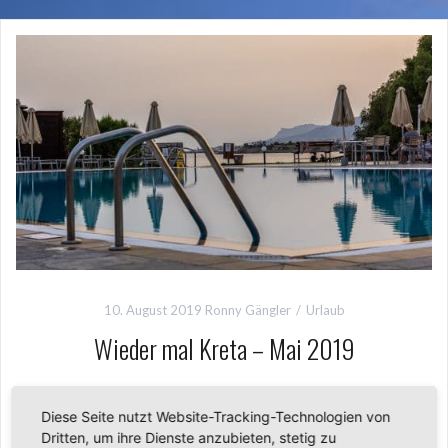
10. August 2019
Ronny Gängler
Urlaub
Wieder mal Kreta – Mai 2019
Auch in diesem Jahr zog es uns wieder in Mikri Poli Atlantica
Diese Seite nutzt Website-Tracking-Technologien von
in Makry Gialos auf Kreta. Das Hotel ist einfach wunderbar
Dritten, um ihre Dienste anzubieten, stetig zu