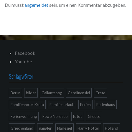
Du musst
angemeldet
sein, um einen Kommentar abzugeben.
Facebook
Youtube
Schlagwörter
Berlin
bilder
Callantsoog
Carolinensiel
Crete
Familienhotel Kreta
Familienurlaub
Ferien
Ferienhaus
Ferienwohnung
Fewo Nordsee
fotos
Greece
Griechenland
gängler
Harlesiel
Harry Potter
Holland