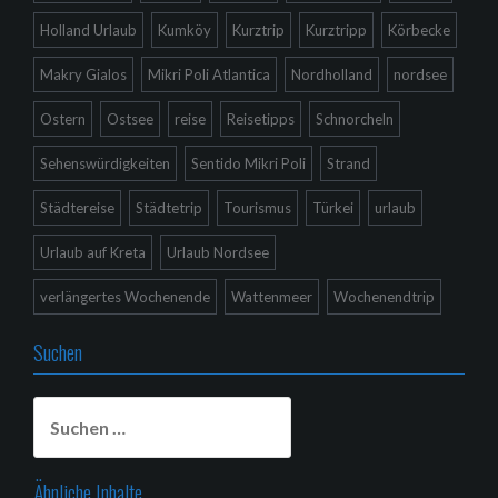
Holland Urlaub
Kumköy
Kurztrip
Kurztripp
Körbecke
Makry Gialos
Mikri Poli Atlantica
Nordholland
nordsee
Ostern
Ostsee
reise
Reisetipps
Schnorcheln
Sehenswürdigkeiten
Sentido Mikri Poli
Strand
Städtereise
Städtetrip
Tourismus
Türkei
urlaub
Urlaub auf Kreta
Urlaub Nordsee
verlängertes Wochenende
Wattenmeer
Wochenendtrip
Suchen
Suchen
nach:
Ähnliche Inhalte