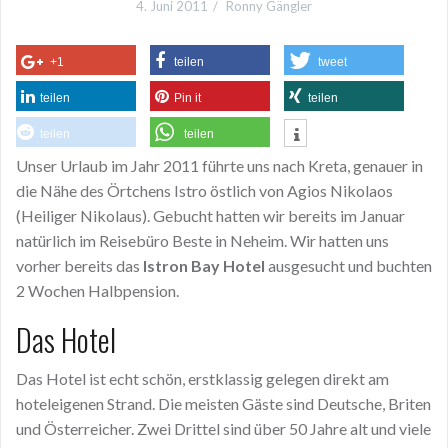
4. Juni 2011
Ronny Gängler
+1
teilen
tweet
teilen
Pin it
teilen
teilen
teilen
Unser Urlaub im Jahr 2011 führte uns nach Kreta, genauer in
die Nähe des Örtchens Istro östlich von Agios Nikolaos
(Heiliger Nikolaus). Gebucht hatten wir bereits im Januar
natürlich im Reisebüro Beste in Neheim. Wir hatten uns
vorher bereits das
Istron Bay Hotel
ausgesucht und buchten
2 Wochen Halbpension.
Das Hotel
Das Hotel ist echt schön, erstklassig gelegen direkt am
hoteleigenen Strand. Die meisten Gäste sind Deutsche, Briten
und Österreicher. Zwei Drittel sind über 50 Jahre alt und viele