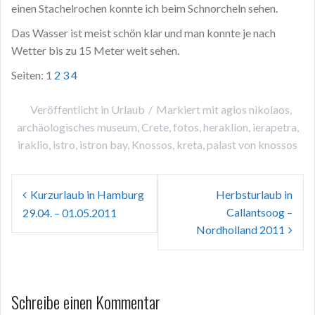
einen Stachelrochen konnte ich beim Schnorcheln sehen.
Das Wasser ist meist schön klar und man konnte je nach
Wetter bis zu 15 Meter weit sehen.
Seiten:
1
2
3
4
Veröffentlicht in
Urlaub
Markiert mit
agios nikolaos
,
archäologisches museum
,
Crete
,
fotos
,
heraklion
,
ierapetra
,
iraklio
,
istro
,
istron bay
,
Knossos
,
kreta
,
palast von knossos
Beitragsnavigation
Kurzurlaub in Hamburg
Herbsturlaub in
Callantsoog –
29.04. – 01.05.2011
Nordholland 2011
Schreibe einen Kommentar