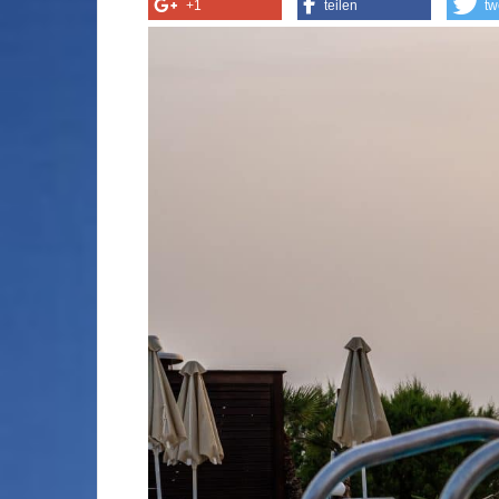
+1
teilen
tw