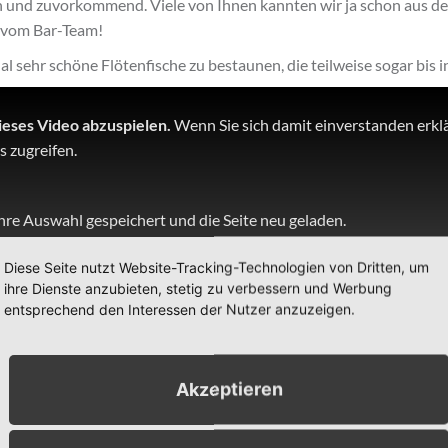
h und zuvorkommend. Viele von Ihnen kannten wir ja schon aus de
vom Bar-Team!
l sehr schöne Flötenfische zu bestaunen, die teilweise sogar bis
ieses Video abzuspielen.
Wenn Sie sich damit einverstanden erklä
s zugreifen.
hre Auswahl gespeichert und die Seite neu geladen.
Diese Seite nutzt Website-Tracking-Technologien von Dritten, um
ihre Dienste anzubieten, stetig zu verbessern und Werbung
entsprechend den Interessen der Nutzer anzuzeigen.
ich getraut hat im tiefen Becken, ohne Schwimmhilfe einmal quer d
ft anhalten könnte… Ich habe ihr dann erklärt, wie das Atmen dur
hop eine Taucherbrille mit Schnorchel in Ihrer Größe gekauft. Sie 
Akzeptieren
ser durch schnorchelte, habe ich sie mit ins Meer genommen. Das w
chade, dass es der letzte Urlaubstag war, aber ich glaube beim näch