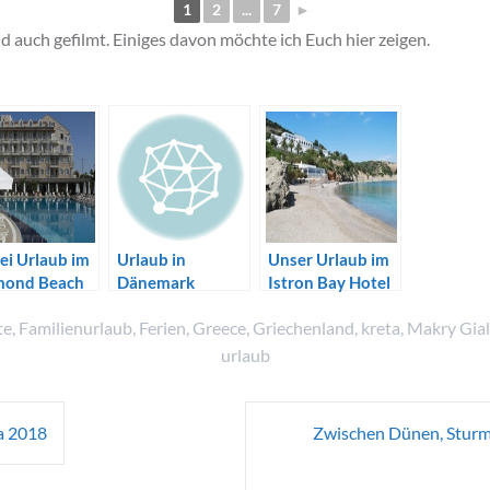
1
2
...
7
►
 auch gefilmt. Einiges davon möchte ich Euch hier zeigen.
ei Urlaub im
Urlaub in
Unser Urlaub im
mond Beach
Dänemark
Istron Bay Hotel
l im Mai
auf Kreta, Mai
te
,
Familienurlaub
,
Ferien
,
Greece
,
Griechenland
,
kreta
,
Makry Gia
6
2011
urlaub
ta 2018
Zwischen Dünen, Sturm