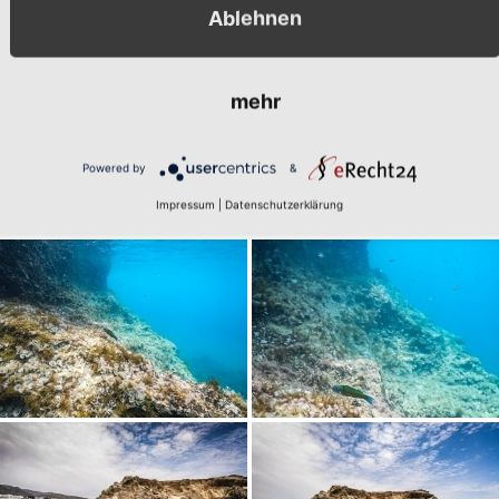
Ablehnen
 wieder super. Falls Silvia nochmal hierhin möchte, nehmen wir au
mehr
Powered by
&
Impressum
|
Datenschutzerklärung