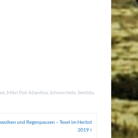
los
,
Mikri Poli Atlantica
,
Schnorcheln
,
Sentido
,
wolken und Regenpausen – Texel im Herbst
2019