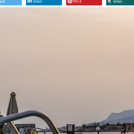
eet
teilen
Pin it
teilen