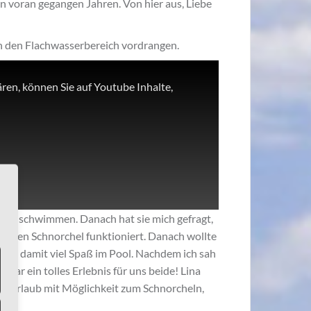
n voran gegangen Jahren. Von hier aus, Liebe
 in den Flachwasserbereich vordrangen.
ren, können Sie auf Youtube Inhalte,
urchzuschwimmen. Danach hat sie mich gefragt,
ch den Schnorchel funktioniert. Danach wollte
hatte damit viel Spaß im Pool. Nachdem ich sah
ar ein tolles Erlebnis für uns beide! Lina
sten Urlaub mit Möglichkeit zum Schnorcheln,