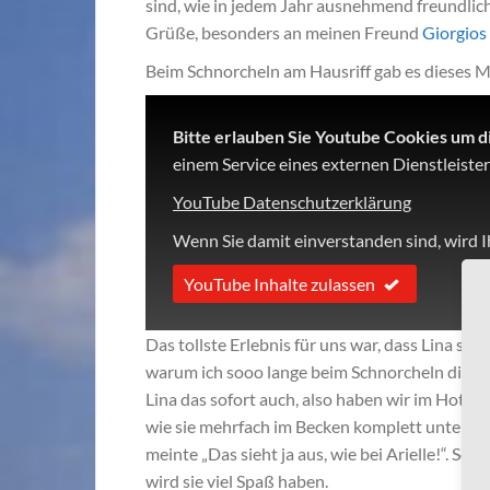
sind, wie in jedem Jahr ausnehmend freundlic
Grüße, besonders an meinen Freund
Giorgios
Beim Schnorcheln am Hausriff gab es dieses Ma
Bitte erlauben Sie Youtube Cookies um d
einem Service eines externen Dienstleister
YouTube Datenschutzerklärung
Wenn Sie damit einverstanden sind, wird I
YouTube Inhalte zulassen
Das tollste Erlebnis für uns war, dass Lina s
warum ich sooo lange beim Schnorcheln die Lu
Lina das sofort auch, also haben wir im Hotels
wie sie mehrfach im Becken komplett unter Was
meinte „Das sieht ja aus, wie bei Arielle!“. S
wird sie viel Spaß haben.