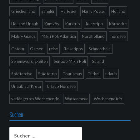
Griechenland
gängler
Harlesiel
Harry Potter
Holland
Holland Urlaub
Kumköy
Kurztrip
Kurztripp
Körbecke
Makry Gialos
Mikri Poli Atlantica
Nordholland
nordsee
Ostern
Ostsee
reise
Reisetipps
Schnorcheln
Sehenswürdigkeiten
Sentido Mikri Poli
Strand
Städtereise
Städtetrip
Tourismus
Türkei
urlaub
Urlaub auf Kreta
Urlaub Nordsee
verlängertes Wochenende
Wattenmeer
Wochenendtrip
Suchen
Suchen
nach: