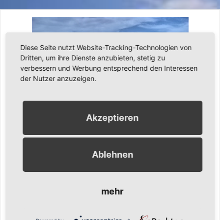
Diese Seite nutzt Website-Tracking-Technologien von
Dritten, um ihre Dienste anzubieten, stetig zu
verbessern und Werbung entsprechend den Interessen
der Nutzer anzuzeigen.
Akzeptieren
11. Dezember 2010
Ronny Gängler
Urlaub
Ablehnen
Zwei Wochen entspannen in Puerto de La Cruz /
Teneriffa
mehr
Nachdem es ja wegen des blöden Vulkans – wie hieß der
gleich noch? – das weiß heute auch keiner mehr – nicht in den