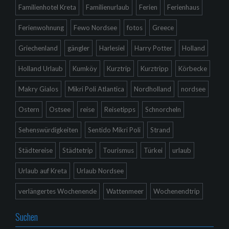
Familienhotel Kreta
Familienurlaub
Ferien
Ferienhaus
Ferienwohnung
Fewo Nordsee
fotos
Greece
Griechenland
gängler
Harlesiel
Harry Potter
Holland
Holland Urlaub
Kumköy
Kurztrip
Kurztripp
Körbecke
Makry Gialos
Mikri Poli Atlantica
Nordholland
nordsee
Ostern
Ostsee
reise
Reisetipps
Schnorcheln
Sehenswürdigkeiten
Sentido Mikri Poli
Strand
Städtereise
Städtetrip
Tourismus
Türkei
urlaub
Urlaub auf Kreta
Urlaub Nordsee
verlängertes Wochenende
Wattenmeer
Wochenendtrip
Suchen