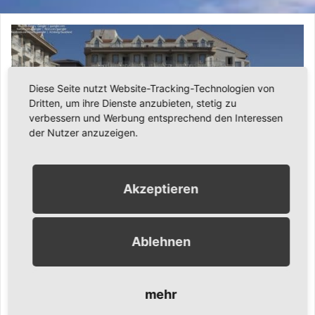
Diese Seite nutzt Website-Tracking-Technologien von
Dritten, um ihre Dienste anzubieten, stetig zu
verbessern und Werbung entsprechend den Interessen
der Nutzer anzuzeigen.
Akzeptieren
Ablehnen
23. Mai 2016
Ronny Gängler
Urlaub
Türkei Urlaub im Diamond Beach Hotel im Mai
2016
mehr