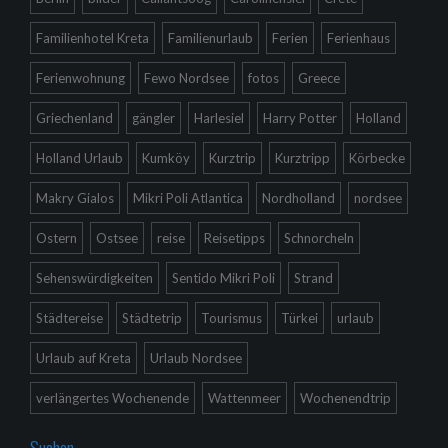
Familienhotel Kreta
Familienurlaub
Ferien
Ferienhaus
Ferienwohnung
Fewo Nordsee
fotos
Greece
Griechenland
gängler
Harlesiel
Harry Potter
Holland
Holland Urlaub
Kumköy
Kurztrip
Kurztripp
Körbecke
Makry Gialos
Mikri Poli Atlantica
Nordholland
nordsee
Ostern
Ostsee
reise
Reisetipps
Schnorcheln
Sehenswürdigkeiten
Sentido Mikri Poli
Strand
Städtereise
Städtetrip
Tourismus
Türkei
urlaub
Urlaub auf Kreta
Urlaub Nordsee
verlängertes Wochenende
Wattenmeer
Wochenendtrip
Suchen