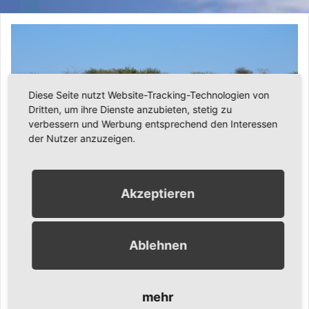
Diese Seite nutzt Website-Tracking-Technologien von
Dritten, um ihre Dienste anzubieten, stetig zu
verbessern und Werbung entsprechend den Interessen
der Nutzer anzuzeigen.
Akzeptieren
19. Juni 2012
Ronny Gängler
Urlaub
Ablehnen
Unsere Rundreise durch Namibia 2012
mehr
Schon lange geplant hatten Ronny und Silvia eine Rundreise