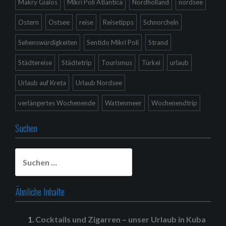
Makry Gialos
Mikri Poli Atlantica
Nordholland
nordsee
Ostern
Ostsee
reise
Reisetipps
Schnorcheln
Sehenswürdigkeiten
Sentido Mikri Poli
Strand
Städtereise
Städtetrip
Tourismus
Türkei
urlaub
Urlaub auf Kreta
Urlaub Nordsee
verlängertes Wochenende
Wattenmeer
Wochenendtrip
Suchen
Suchen
nach:
Ähnliche Inhalte
Cocktails und Zigarren – unser Urlaub in Kuba