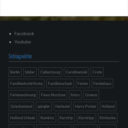
Facebook
Youtube
Schlagwörter
Berlin
bilder
Callantsoog
Carolinensiel
Crete
Familienhotel Kreta
Familienurlaub
Ferien
Ferienhaus
Ferienwohnung
Fewo Nordsee
fotos
Greece
Griechenland
gängler
Harlesiel
Harry Potter
Holland
Holland Urlaub
Kumköy
Kurztrip
Kurztripp
Körbecke