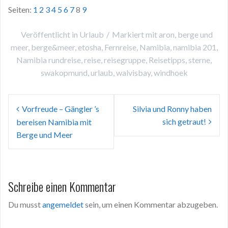
Seiten:
1
2
3
4
5
6
7
8
9
Veröffentlicht in
Urlaub
Markiert mit
aron
,
berge und
meer
,
berge&meer
,
etosha
,
Fernreise
,
Namibia
,
namibia 201
,
Namibia rundreise
,
reise
,
reisegruppe
,
Reisetipps
,
sterne
,
swakopmund
,
urlaub
,
walvisbay
,
windhoek
Beitragsnavigation
Vorfreude – Gängler ’s
Silvia und Ronny haben
sich getraut!
bereisen Namibia mit
Berge und Meer
Schreibe einen Kommentar
Du musst
angemeldet
sein, um einen Kommentar abzugeben.