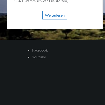
3540 Gramm schwer. Die stolzen,
Weiterlesen
Facebook
Youtube