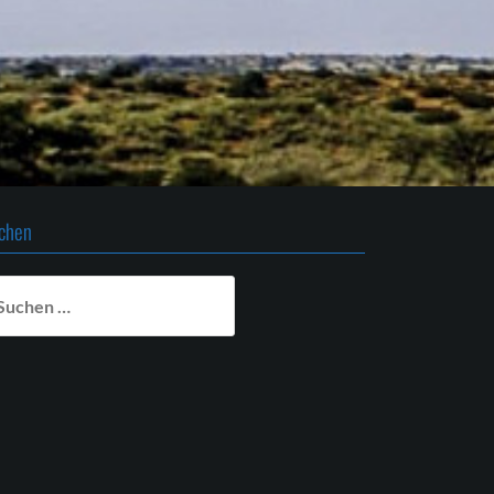
chen
chen
ch: