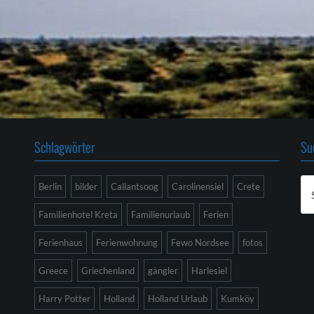
Schlagwörter
Su
Su
Berlin
bilder
Callantsoog
Carolinensiel
Crete
na
Familienhotel Kreta
Familienurlaub
Ferien
Ferienhaus
Ferienwohnung
Fewo Nordsee
fotos
Greece
Griechenland
gängler
Harlesiel
Harry Potter
Holland
Holland Urlaub
Kumköy