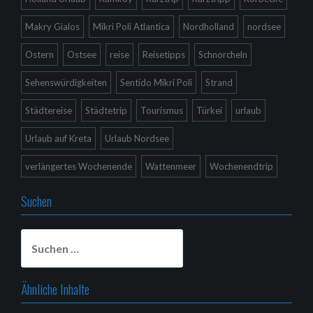
Makry Gialos
Mikri Poli Atlantica
Nordholland
nordsee
Ostern
Ostsee
reise
Reisetipps
Schnorcheln
Sehenswürdigkeiten
Sentido Mikri Poli
Strand
Städtereise
Städtetrip
Tourismus
Türkei
urlaub
Urlaub auf Kreta
Urlaub Nordsee
verlängertes Wochenende
Wattenmeer
Wochenendtrip
Suchen
Suchen
nach:
Ähnliche Inhalte