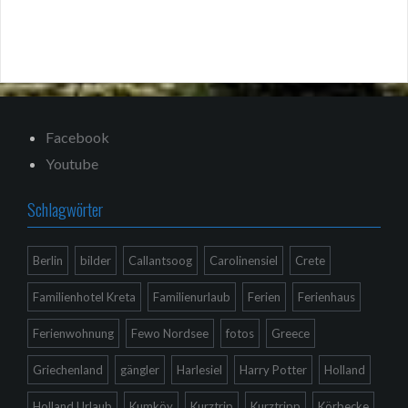
Facebook
Youtube
Schlagwörter
Berlin
bilder
Callantsoog
Carolinensiel
Crete
Familienhotel Kreta
Familienurlaub
Ferien
Ferienhaus
Ferienwohnung
Fewo Nordsee
fotos
Greece
Griechenland
gängler
Harlesiel
Harry Potter
Holland
Holland Urlaub
Kumköy
Kurztrip
Kurztripp
Körbecke