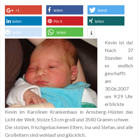
+1
teilen
tweet
teilen
Pin it
teilen
teilen
teilen
Kevin ist da!
Nach 37
Stunden ist
es endlich
geschafft:
am
30.06.2007
um 9:29 Uhr
erblickte
Kevin im Karolinen Krankenhaus in Arnsberg-Hüsten das
Licht der Welt. Stolze 53 cm groß und 3540 Gramm schwer.
Die stolzen, frischgebackenen Eltern, Ina und Stefan, und alle
Großeltern sind wohlauf und glücklich.