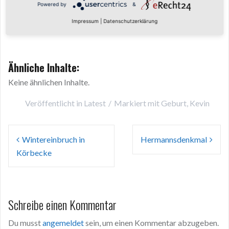
Powered by
&
Impressum
|
Datenschutzerklärung
Bild 1 von 11
Ähnliche Inhalte:
Keine ähnlichen Inhalte.
Veröffentlicht in
Latest
Markiert mit
Geburt
,
Kevin
Beitragsnavigation
Wintereinbruch in
Hermannsdenkmal
Körbecke
Schreibe einen Kommentar
Du musst
angemeldet
sein, um einen Kommentar abzugeben.