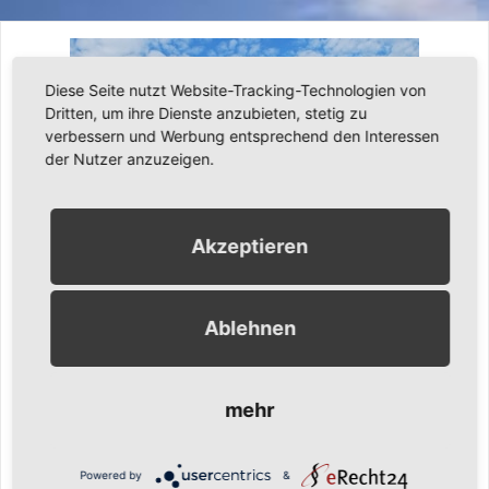
Diese Seite nutzt Website-Tracking-Technologien von
Dritten, um ihre Dienste anzubieten, stetig zu
verbessern und Werbung entsprechend den Interessen
der Nutzer anzuzeigen.
Akzeptieren
11. Juli 2012
Ronny Gängler
Kurztrips
Ablehnen
Unser Kurzurlaub in Berlin 2012
mehr
Berlin, Berlin – wir fahren nach Berlin, beschlossen Silvia und
Ronny Anfang des Jahres als es an die Urlaubsplanung ging.
Silvia ist ja oft beruflich in Berlin, hat aber auch nie Zeit sich
Powered by
&