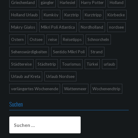
Griechenland
gängler
Harlesiel
Harry Potter
Holland
Holland Urlaub
Kumköy
Kurztrip
Kurztripp
Körbecke
Makry Gialos
Mikri Poli Atlantica
Nordholland
nordsee
Ostern
Ostsee
reise
Reisetipps
Schnorcheln
Sehenswürdigkeiten
Sentido Mikri Poli
Strand
Städtereise
Städtetrip
Tourismus
Türkei
urlaub
Urlaub auf Kreta
Urlaub Nordsee
verlängertes Wochenende
Wattenmeer
Wochenendtrip
Suchen
Suchen
nach: