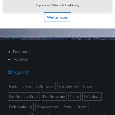
dort mal
Impressum
|
Datenschutzerklärung
Weiterlesen
Facebook
Youtube
Schlagwörter
Berlin
bilder
Callantsoog
Carolinensiel
Crete
Familienhotel Kreta
Familienurlaub
Ferien
Ferienhaus
Ferienwohnung
Fewo Nordsee
fotos
Greece