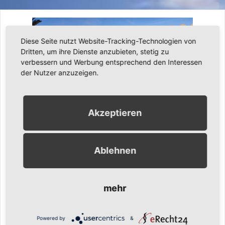
Diese Seite nutzt Website-Tracking-Technologien von
Dritten, um ihre Dienste anzubieten, stetig zu
verbessern und Werbung entsprechend den Interessen
der Nutzer anzuzeigen.
Akzeptieren
21. März 2014
Werner Gängler
Urlaub
Ablehnen
Andalusien – Urlaub im Januar 2014
mehr
Bei unserem dritten Andalusienaufenthalt ging es dieses Mal
nach Nerja. Vor 14 Jahren waren wir das erste Mal da, aber in
Benalmaldena. Es ist enorm viel gebaut worden. Waren vor
Powered by
&