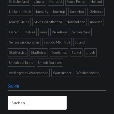
Griechenland
gängler
Harlesiel
Harry Potter
Holland
Holland Urlaub
Kumköy
Kurztrip
Kurztripp
Körbecke
Makry Gialos
Mikri Poli Atlantica
Nordholland
nordsee
Ostern
Ostsee
reise
Reisetipps
Schnorcheln
Sehenswürdigkeiten
Sentido Mikri Poli
Strand
Städtereise
Städtetrip
Tourismus
Türkei
urlaub
Urlaub auf Kreta
Urlaub Nordsee
verlängertes Wochenende
Wattenmeer
Wochenendtrip
Suchen
Suchen
nach: