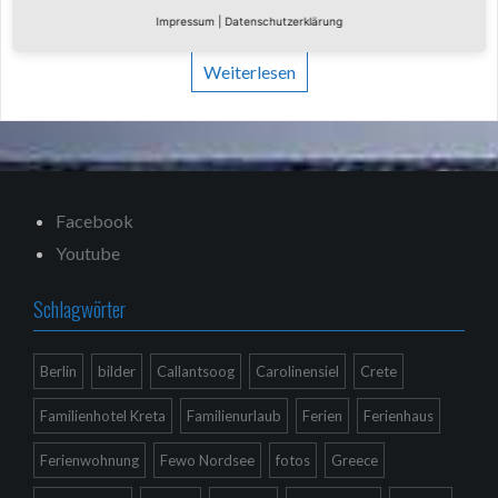
14 Jahren noch einzelne Ortschaften
Impressum
|
Datenschutzerklärung
Weiterlesen
Facebook
Youtube
Schlagwörter
Berlin
bilder
Callantsoog
Carolinensiel
Crete
Familienhotel Kreta
Familienurlaub
Ferien
Ferienhaus
Ferienwohnung
Fewo Nordsee
fotos
Greece