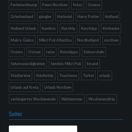
Ferienwohnung
Fewo Nordsee
fotos
Greece
Griechenland
gängler
Harlesiel
Harry Potter
Holland
Holland Urlaub
Kumköy
Kurztrip
Kurztripp
Körbecke
Makry Gialos
Mikri Poli Atlantica
Nordholland
nordsee
Ostern
Ostsee
reise
Reisetipps
Schnorcheln
Sehenswürdigkeiten
Sentido Mikri Poli
Strand
Städtereise
Städtetrip
Tourismus
Türkei
urlaub
Urlaub auf Kreta
Urlaub Nordsee
verlängertes Wochenende
Wattenmeer
Wochenendtrip
Suchen
Suchen