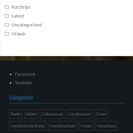
Kurztrips
Latest
Uncategorized
Urlaub
Facebook
Youtube
Schlagwörter
Berlin
bilder
Callantsoog
Carolinensiel
Crete
Familienhotel Kreta
Familienurlaub
Ferien
Ferienhaus