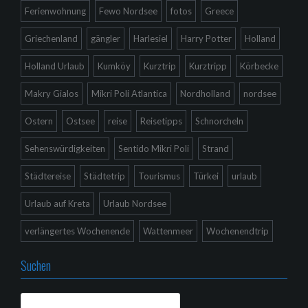
Ferienwohnung
Fewo Nordsee
fotos
Greece
Griechenland
gängler
Harlesiel
Harry Potter
Holland
Holland Urlaub
Kumköy
Kurztrip
Kurztripp
Körbecke
Makry Gialos
Mikri Poli Atlantica
Nordholland
nordsee
Ostern
Ostsee
reise
Reisetipps
Schnorcheln
Sehenswürdigkeiten
Sentido Mikri Poli
Strand
Städtereise
Städtetrip
Tourismus
Türkei
urlaub
Urlaub auf Kreta
Urlaub Nordsee
verlängertes Wochenende
Wattenmeer
Wochenendtrip
Suchen
Suchen