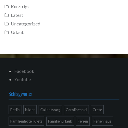
Kurztrips
Latest
Uncategorized
Urlaub
Facebook
Youtube
Schlagwörter
Berlin
bilder
Callantsoog
Carolinensiel
Crete
Familienhotel Kreta
Familienurlaub
Ferien
Ferienhaus