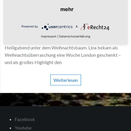
Weihnachtsüberraschung zwischen Tower
Bridge, Harry Potter und 20.000 Schritten am
mehr
Tag
Powered by
&
Manchmal beginnt eine Reise nicht erst am Flughafen,
Impressum
|
Datenschutzerklärung
sondern schon viel früher. Bei uns begann London an
Heiligabend unter dem Weihnachtsbaum. Lina bekam als
Weihnachtsüberraschung eine Woche London geschenkt –
und als großes Highlight den
Weiterlesen
Facebook
Youtube