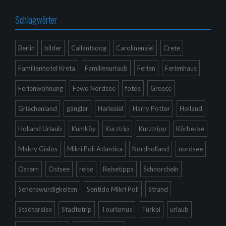
Schlagwörter
Berlin
bilder
Callantsoog
Carolinensiel
Crete
Familienhotel Kreta
Familienurlaub
Ferien
Ferienhaus
Ferienwohnung
Fewo Nordsee
fotos
Greece
Griechenland
gängler
Harlesiel
Harry Potter
Holland
Holland Urlaub
Kumköy
Kurztrip
Kurztripp
Körbecke
Makry Gialos
Mikri Poli Atlantica
Nordholland
nordsee
Ostern
Ostsee
reise
Reisetipps
Schnorcheln
Sehenswürdigkeiten
Sentido Mikri Poli
Strand
Städtereise
Städtetrip
Tourismus
Türkei
urlaub