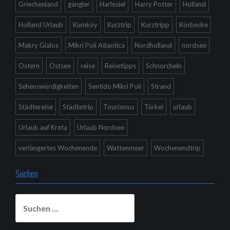
Griechenland
gängler
Harlesiel
Harry Potter
Holland
Holland Urlaub
Kumköy
Kurztrip
Kurztripp
Körbecke
Makry Gialos
Mikri Poli Atlantica
Nordholland
nordsee
Ostern
Ostsee
reise
Reisetipps
Schnorcheln
Sehenswürdigkeiten
Sentido Mikri Poli
Strand
Städtereise
Städtetrip
Tourismus
Türkei
urlaub
Urlaub auf Kreta
Urlaub Nordsee
verlängertes Wochenende
Wattenmeer
Wochenendtrip
Suchen
Suchen
nach: