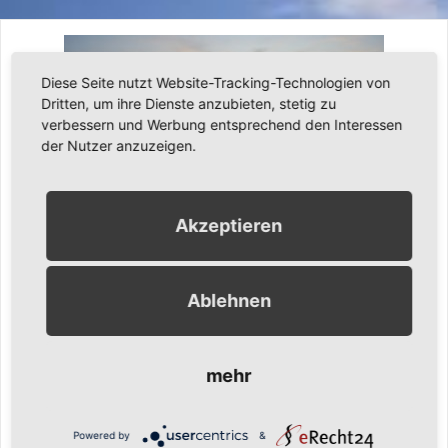
Diese Seite nutzt Website-Tracking-Technologien von
Dritten, um ihre Dienste anzubieten, stetig zu
verbessern und Werbung entsprechend den Interessen
der Nutzer anzuzeigen.
Akzeptieren
8. August 2009
Ronny Gängler
Latest
Ablehnen
Urlaub in Norddeich
mehr
Einen zwar mit 4 Tagen kurzen, aber nicht minder schönen
und erholsamen Urlaub verbrachten Silvia und Ronny in der
Zeit vom 29.07.-02.08.2009 im „Hotel am Deich“ in
Powered by
&