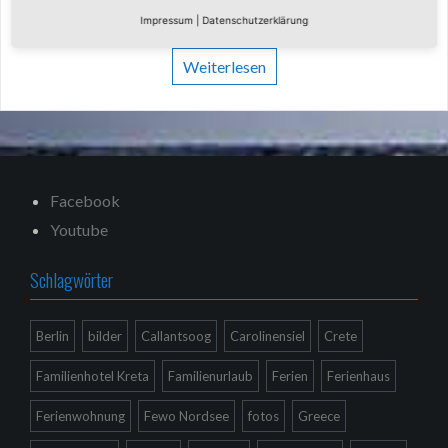
Norddeich. Das Wetter war sehr wechselhaft, von Sturm
Impressum
|
Datenschutzerklärung
Weiterlesen
Facebook
Youtube
Schlagwörter
Berlin
bilder
Callantsoog
Carolinensiel
Crete
Familienhotel Kreta
Familienurlaub
Ferien
Ferienhaus
Ferienwohnung
Fewo Nordsee
fotos
Greece