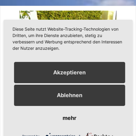
Diese Seite nutzt Website-Tracking-Technologien von
Dritten, um ihre Dienste anzubieten, stetig zu
verbessern und Werbung entsprechend den Interessen
der Nutzer anzuzeigen.
Akzeptieren
Ablehnen
20. April 2008
Ronny Gängler
Latest
Angrillen bei Werner
mehr
Sonntag, 20. April 2008 – bei Werner wird „Angegrillt“.
Staunend schaut Kevin zu, wie sein Opa die Kohlen auf dem
Powered by
&