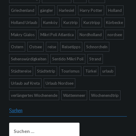
Griechenland
gängler
Harlesiel
Harry Potter
Holland
Holland Urlaub
Kumköy
Kurztrip
Kurztripp
Körbecke
Makry Gialos
Mikri Poli Atlantica
Nordholland
nordsee
Ostern
Ostsee
reise
Reisetipps
Schnorcheln
Sehenswürdigkeiten
Sentido Mikri Poli
Strand
Städtereise
Städtetrip
Tourismus
Türkei
urlaub
Urlaub auf Kreta
Urlaub Nordsee
verlängertes Wochenende
Wattenmeer
Wochenendtrip
Suchen
Suchen
nach: