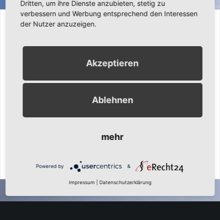
Dritten, um ihre Dienste anzubieten, stetig zu
verbessern und Werbung entsprechend den Interessen
17. Dezember 2014
Ronny Gängler
Latest
der Nutzer anzuzeigen.
Umstellung auf neue CMS Version
Akzeptieren
Heute ist gaengler.com unsere Familen Homepage und
Webseite für unsere Reiseberichte auf eine neue CMS-
Version umgestellt worden. Gleichzeitig ist auch unsere
Ablehnen
Ahnenforschungskomponente aktualisiert worden. Auch
unser neuestes Familienmitglied LINA Gängler (Tochter von
Ronny & Silvia
mehr
Weiterlesen
Powered by
&
Impressum
|
Datenschutzerklärung