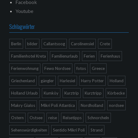
Facebook
Youtube
Schlagwörter
Berlin
bilder
Callantsoog
Carolinensiel
Crete
Familienhotel Kreta
Familienurlaub
Ferien
Ferienhaus
Ferienwohnung
Fewo Nordsee
fotos
Greece
Griechenland
gängler
Harlesiel
Harry Potter
Holland
Holland Urlaub
Kumköy
Kurztrip
Kurztripp
Körbecke
Makry Gialos
Mikri Poli Atlantica
Nordholland
nordsee
Ostern
Ostsee
reise
Reisetipps
Schnorcheln
Sehenswürdigkeiten
Sentido Mikri Poli
Strand