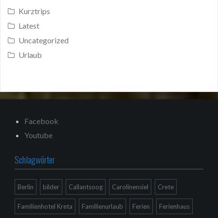
Kurztrips
Latest
Uncategorized
Urlaub
Facebook
Youtube
Schlagwörter
Berlin
bilder
Callantsoog
Carolinensiel
Crete
Familienhotel Kreta
Familienurlaub
Ferien
Ferienhaus