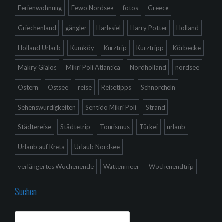
Ferienwohnung
Fewo Nordsee
fotos
Greece
Griechenland
gängler
Harlesiel
Harry Potter
Holland
Holland Urlaub
Kumköy
Kurztrip
Kurztripp
Körbecke
Makry Gialos
Mikri Poli Atlantica
Nordholland
nordsee
Ostern
Ostsee
reise
Reisetipps
Schnorcheln
Sehenswürdigkeiten
Sentido Mikri Poli
Strand
Städtereise
Städtetrip
Tourismus
Türkei
urlaub
Urlaub auf Kreta
Urlaub Nordsee
verlängertes Wochenende
Wattenmeer
Wochenendtrip
Suchen
Suchen