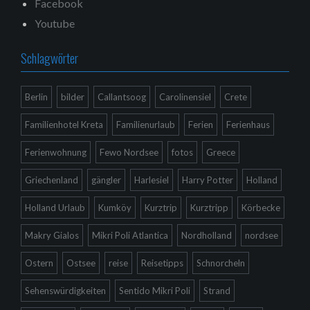
Facebook
Youtube
Schlagwörter
Berlin
bilder
Callantsoog
Carolinensiel
Crete
Familienhotel Kreta
Familienurlaub
Ferien
Ferienhaus
Ferienwohnung
Fewo Nordsee
fotos
Greece
Griechenland
gängler
Harlesiel
Harry Potter
Holland
Holland Urlaub
Kumköy
Kurztrip
Kurztripp
Körbecke
Makry Gialos
Mikri Poli Atlantica
Nordholland
nordsee
Ostern
Ostsee
reise
Reisetipps
Schnorcheln
Sehenswürdigkeiten
Sentido Mikri Poli
Strand