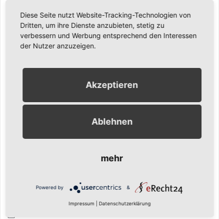
April 2022
Diese Seite nutzt Website-Tracking-Technologien von
Februar 2022
Dritten, um ihre Dienste anzubieten, stetig zu
verbessern und Werbung entsprechend den Interessen
Oktober 2021
der Nutzer anzuzeigen.
August 2021
Mai 2021
Juni 2020
Akzeptieren
November 2019
Oktober 2019
Ablehnen
August 2019
Juni 2018
Mai 2018
mehr
Oktober 2017
Juni 2017
Powered by
&
April 2017
Impressum
|
Datenschutzerklärung
November 2016