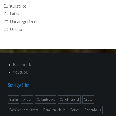
Kurztrips
Latest
Uncategorized
Urlaub
Facebook
Youtube
Schlagwörter
Berlin
bilder
Callantsoog
Carolinensiel
Crete
Familienhotel Kreta
Familienurlaub
Ferien
Ferienhaus