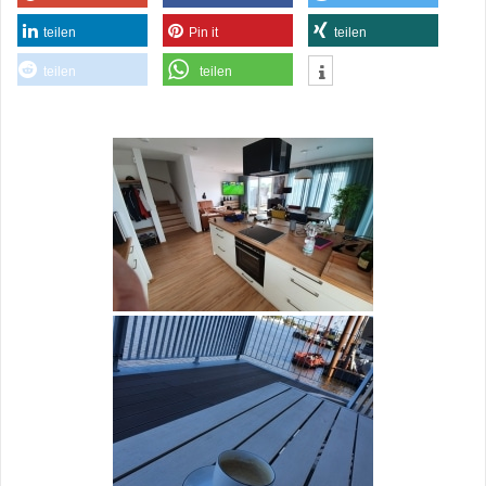
teilen
Pin it
teilen
teilen
teilen