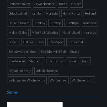
Ferienwohnung
Fewo Nordsee
fotos
Greece
Griechenland
gängler
Harlesiel
Harry Potter
Holland
Holland Urlaub
Kumköy
Kurztrip
Kurztripp
Körbecke
Makry Gialos
Mikri Poli Atlantica
Nordholland
nordsee
Ostern
Ostsee
reise
Reisetipps
Schnorcheln
Sehenswürdigkeiten
Sentido Mikri Poli
Strand
Städtereise
Städtetrip
Tourismus
Türkei
urlaub
Urlaub auf Kreta
Urlaub Nordsee
verlängertes Wochenende
Wattenmeer
Wochenendtrip
Suchen
Suchen