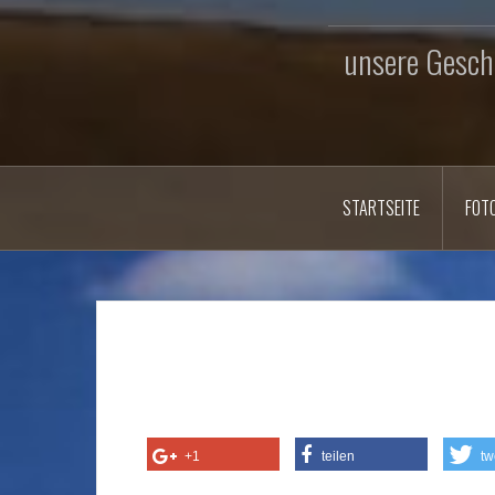
unsere Geschi
STARTSEITE
FOT
+1
teilen
tw