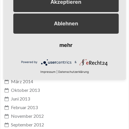
Akzeptieren
Oktober 2017
Juni 2017
April 2017
Ablehnen
November 2016
Mai 2016
mehr
November 2015
Mai 2015
Powered by
&
Dezember 2014
Impressum
|
Datenschutzerklärung
April 2014
März 2014
Oktober 2013
Juni 2013
Februar 2013
November 2012
September 2012