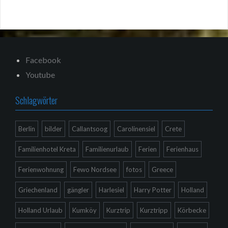
Facebook
Youtube
Schlagwörter
Berlin
bilder
Callantsoog
Carolinensiel
Crete
Familienhotel Kreta
Familienurlaub
Ferien
Ferienhaus
Ferienwohnung
Fewo Nordsee
fotos
Greece
Griechenland
gängler
Harlesiel
Harry Potter
Holland
Holland Urlaub
Kumköy
Kurztrip
Kurztripp
Körbecke