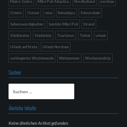
Makry Gialos
Mikri Poli Atlantica
Nordholland
nordsee
Ostern
Ostsee
reise
Reisetipps
Schnorcheln
Sehenswürdigkeiten
Sentido Mikri Poli
Strand
Städtereise
Städtetrip
Tourismus
Türkei
urlaub
Urlaub auf Kreta
Urlaub Nordsee
verlängertes Wochenende
Wattenmeer
Wochenendtrip
Suchen
Suchen
nach:
Ähnliche Inhalte
Keine ähnlichen Artikel gefunden.