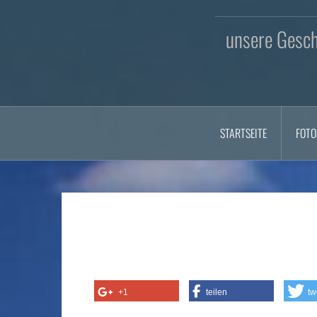
unsere Geschi
STARTSEITE
FOTO
+1
teilen
tw