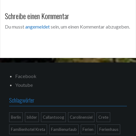
Schreibe einen Kommentar
Du musst
angemeldet
sein, um einen Kommentar abzugeben.
Facebook
Youtube
Schlagwörter
Berlin
bilder
Callantsoog
Carolinensiel
Crete
Familienhotel Kreta
Familienurlaub
Ferien
Ferienhaus