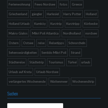
Ferienwohnung
Fewo Nordsee
fotos
Greece
Griechenland
gängler
Harlesiel
Harry Potter
Holland
Holland Urlaub
Kumköy
Kurztrip
Kurztripp
Körbecke
Makry Gialos
Mikri Poli Atlantica
Nordholland
nordsee
Ostern
Ostsee
reise
Reisetipps
Schnorcheln
Sehenswürdigkeiten
Sentido Mikri Poli
Strand
Städtereise
Städtetrip
Tourismus
Türkei
urlaub
Urlaub auf Kreta
Urlaub Nordsee
verlängertes Wochenende
Wattenmeer
Wochenendtrip
Suchen
Suchen