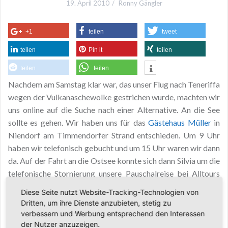
19. April 2010
Ronny Gängler
+1
teilen
tweet
teilen
Pin it
teilen
teilen
teilen
Nachdem am Samstag klar war, das unser Flug nach Teneriffa
wegen der Vulkanaschewolke gestrichen wurde, machten wir
uns online auf die Suche nach einer Alternative. An die See
sollte es gehen. Wir haben uns für das
Gästehaus Müller
in
Niendorf am Timmendorfer Strand entschieden. Um 9 Uhr
haben wir telefonisch gebucht und um 15 Uhr waren wir dann
da. Auf der Fahrt an die Ostsee konnte sich dann Silvia um die
telefonische Stornierung unsere Pauschalreise bei Alltours
kümmern. Nach langer Zeit in der Warteschleife ist sie
Diese Seite nutzt Website-Tracking-Technologien von
endlich durchgekommen und konnte unsere Reise
Dritten, um ihre Dienste anzubieten, stetig zu
problemlos stornieren. Alle Kosten werden von Alltours
verbessern und Werbung entsprechend den Interessen
erstattet.
der Nutzer anzuzeigen.