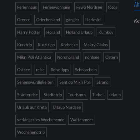
Äh
Ferienhaus
Ferienwohnung
Fewo Nordsee
fotos
Greece
Griechenland
gängler
Harlesiel
Ke
Harry Potter
Holland
Holland Urlaub
Kumköy
Kurztrip
Kurztripp
Körbecke
Makry Gialos
Mikri Poli Atlantica
Nordholland
nordsee
Ostern
Ostsee
reise
Reisetipps
Schnorcheln
Sehenswürdigkeiten
Sentido Mikri Poli
Strand
Städtereise
Städtetrip
Tourismus
Türkei
urlaub
Urlaub auf Kreta
Urlaub Nordsee
verlängertes Wochenende
Wattenmeer
Wochenendtrip