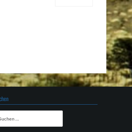
chen
chen
ch: