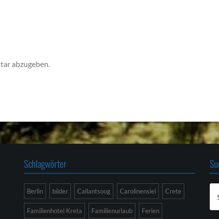
tar abzugeben.
Schlagwörter
Su
Su
Berlin
bilder
Callantsoog
Carolinensiel
Crete
na
Familienhotel Kreta
Familienurlaub
Ferien