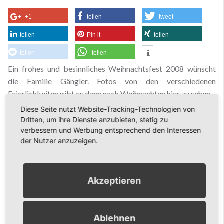
+1
teilen
tweet
teilen
Pin it
teilen
teilen
teilen
Ein frohes und besinnliches Weihnachtsfest 2008 wünscht
die Familie Gängler. Fotos von den verschiedenen
Feierlichkeiten gibt es dann nach Weihnachten hier zu sehen.
Diese Seite nutzt Website-Tracking-Technologien von
Auf jeden Fall wird es für uns ein schönes Weihnachtsfest,
Dritten, um ihre Dienste anzubieten, stetig zu
weil Opa Gerhard auch dabei ist. Kevin bekommt das zwar
verbessern und Werbung entsprechend den Interessen
noch nicht so richtig mit, aber auch er freut sich bestimmt an
der Nutzer anzuzeigen.
den vielen neuen Spielsachen.
Ähnliche Inhalte:
Akzeptieren
Keine ähnlichen Inhalte.
Veröffentlicht in
Latest
Ablehnen