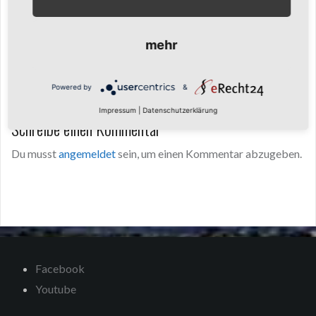
Beitragsnavigation
Hinweis für TV-
__404__
Produktionsfirmen und
mehr
TV Sender
Powered by
&
Impressum
|
Datenschutzerklärung
Schreibe einen Kommentar
Du musst
angemeldet
sein, um einen Kommentar abzugeben.
Facebook
Youtube