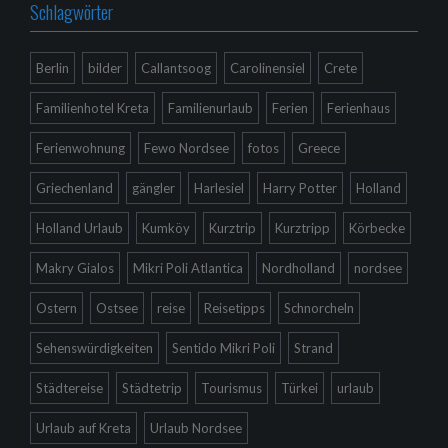
Schlagwörter
Berlin
bilder
Callantsoog
Carolinensiel
Crete
Familienhotel Kreta
Familienurlaub
Ferien
Ferienhaus
Ferienwohnung
Fewo Nordsee
fotos
Greece
Griechenland
gängler
Harlesiel
Harry Potter
Holland
Holland Urlaub
Kumköy
Kurztrip
Kurztripp
Körbecke
Makry Gialos
Mikri Poli Atlantica
Nordholland
nordsee
Ostern
Ostsee
reise
Reisetipps
Schnorcheln
Sehenswürdigkeiten
Sentido Mikri Poli
Strand
Städtereise
Städtetrip
Tourismus
Türkei
urlaub
Urlaub auf Kreta
Urlaub Nordsee